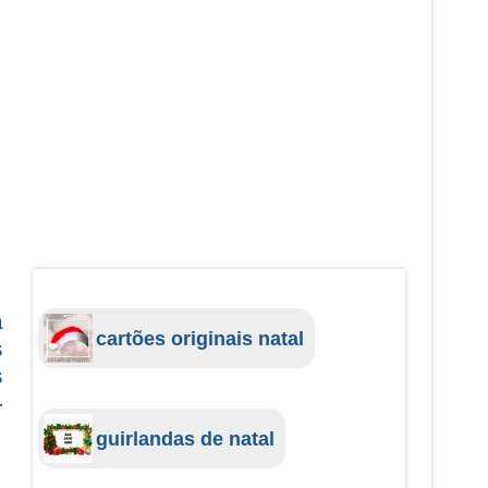
a
cartões originais natal
s
s
-
guirlandas de natal