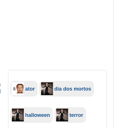
m
ator
dia dos mortos
d
halloween
terror