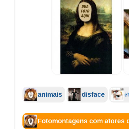
animais
disface
e
Fotomontagens com atores d