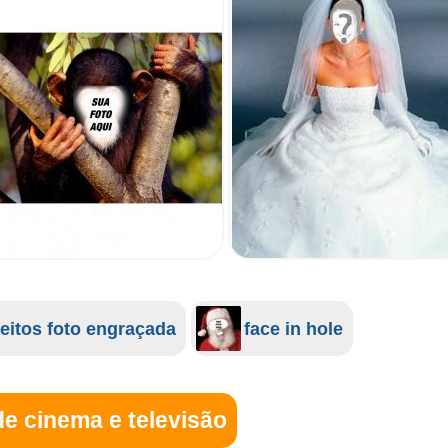
feitos foto engraçada
face in hole
e cinema e televisão