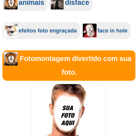
animais
disface
efeitos foto engraçada
face in hole
Fotomontagem divertido com sua
foto.