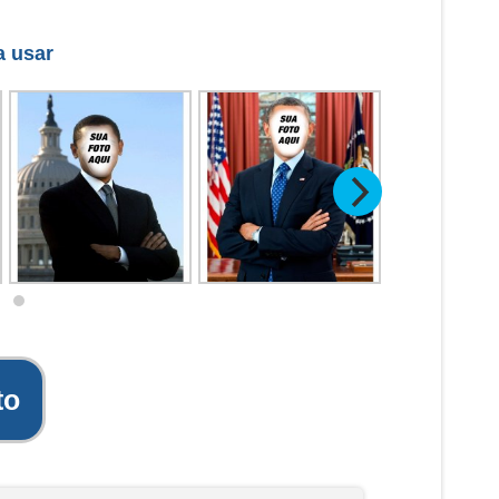
a usar
to