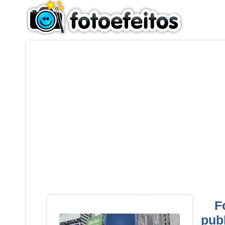
F
publ